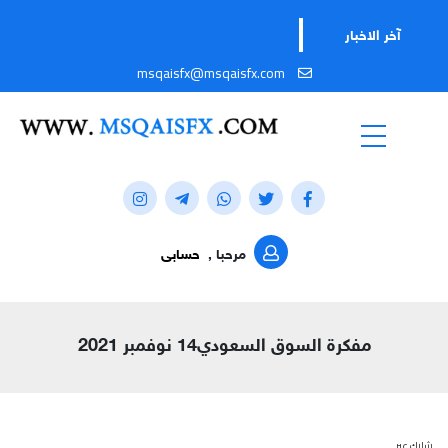
آخر الاخبار
msqaisfx@msqaisfx.com
مرحبا ,
حسابى
مفكرة السوق السعودي14 نوفمبر 2021
شارك عبر