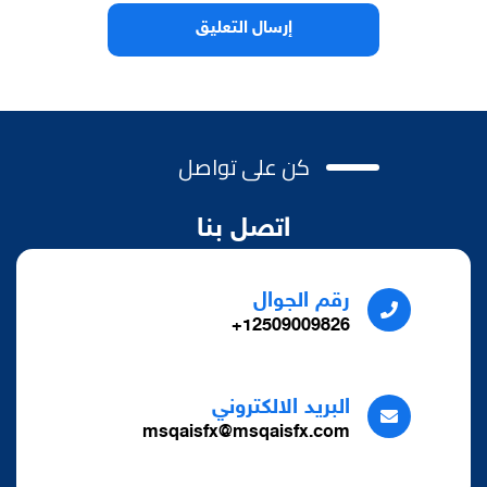
كن على تواصل
اتصل بنا
رقم الجوال
12509009826+
البريد الالكتروني
msqaisfx@msqaisfx.com