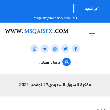
آخر الاخبار
msqaisfx@msqaisfx.com
مرحبا ,
حسابى
مفكرة السوق السعودي17 نوفمبر 2021
شارك عبر