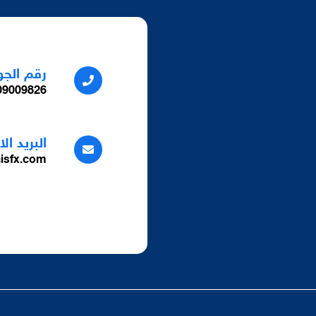
رقم الجو
9009826+
البريد ال
isfx.com