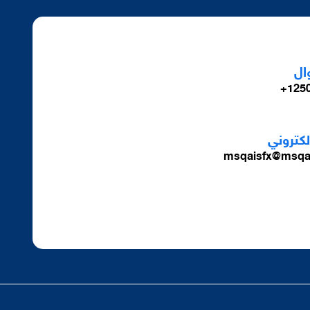
ال
1250
الكتروني
msqaisfx@msqa