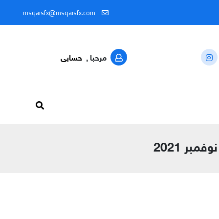
بلحظة من خلال المعرّف: @MSQAISFX91
msqaisfx@msqaisfx.com
مرحبا ,
حسابى