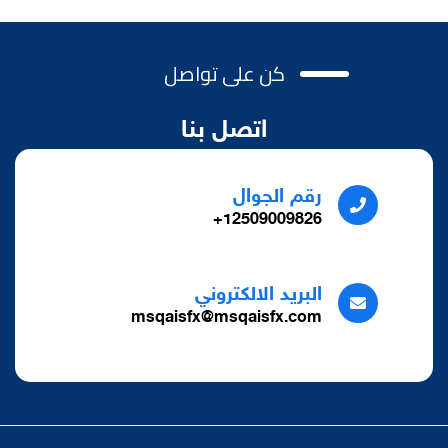
كن على تواصل
اتصل بنا
رقم الجوال
12509009826+
البريد الالكتروني
msqaisfx@msqaisfx.com