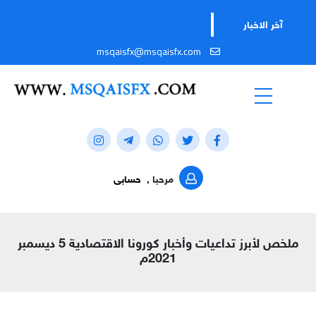
آخر الاخبار
msqaisfx@msqaisfx.com
مرحبا ,
حسابى
ملخص لأبرز تداعيات وأخبار كورونا الاقتصادية 5 ديسمبر
2021م