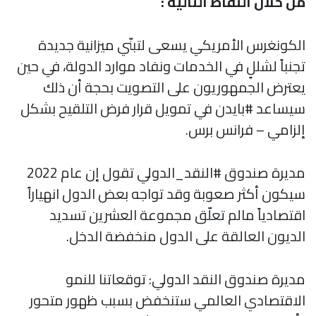
من خلال النقاط التالية :
الكونغرس الأمريكي يسعى لتبنّي ميزانية جديدة
تجنباً لشللٍ في الخدمات ونفاد موارد الدولة، في حين
يعترض الجمهوريون على التصويت بحجة أن ذلك
سيساعد #بايدن في تمويل قرار فرض التلقيح بشكل
إلزامي – فرانس برس.
مديرة صندوق #النقد_الدولي تقول إن عام 2022
سيكون أكثر صعوبة وقد تواجه بعض الدول انهياراً
اقتصادياً مالم تعلّق مجموعة العشرين تسديد
الديون العالقة على الدول منخفضة الدخل.
مديرة صندوق النقد الدولي: توقعاتنا للنمو
الاقتصادي العالمي ستنخفض بسبب ظهور متحور