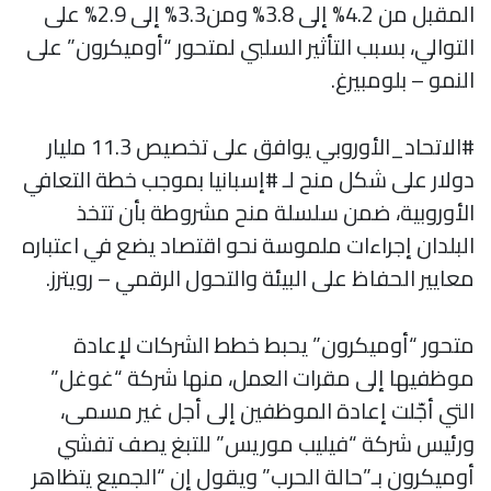
المقبل من 4.2% إلى 3.8% ومن3.3% إلى 2.9% على
التوالي، بسبب التأثير السلبي لمتحور “أوميكرون” على
النمو – بلومبيرغ.
#الاتحاد_الأوروبي يوافق على تخصيص 11.3 مليار
دولار على شكل منح لـ #إسبانيا بموجب خطة التعافي
الأوروبية، ضمن سلسلة منح مشروطة بأن تتخذ
البلدان إجراءات ملموسة نحو اقتصاد يضع في اعتباره
معايير الحفاظ على البيئة والتحول الرقمي – رويترز.
متحور “أوميكرون” يحبط خطط الشركات لإعادة
موظفيها إلى مقرات العمل، منها شركة “غوغل”
التي أجّلت إعادة الموظفين إلى أجل غير مسمى،
ورئيس شركة “فيليب موريس” للتبغ يصف تفشي
أوميكرون بـ”حالة الحرب” ويقول إن “الجميع يتظاهر