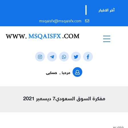
آخر الاخبار
msqaisfx@msqaisfx.com
مرحبا ,
حسابى
مفكرة السوق السعودي7 ديسمبر 2021
شارك عبر