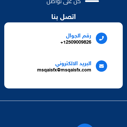
كن على تواصل
اتصل بنا
رقم الجوال
12509009826+
البريد الالكتروني
msqaisfx@msqaisfx.com