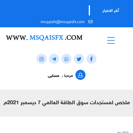
آخر الاخبار
msqaisfx@msqaisfx.com
مرحبا ,
حسابى
ملخص لمستجدات سوق الطاقة العالمي 7 ديسمبر 2021م
شارك عبر