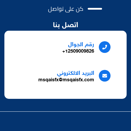
كن على تواصل
اتصل بنا
رقم الجوال
12509009826+
البريد الالكتروني
msqaisfx@msqaisfx.com