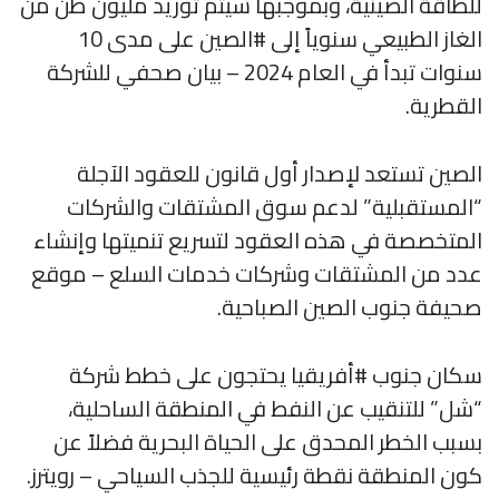
للطاقة الصينية، وبموجبها سيتم توريد مليون طن من
الغاز الطبيعي سنوياً إلى #الصين على مدى 10
سنوات تبدأ في العام 2024 – بيان صحفي للشركة
القطرية.
الصين تستعد لإصدار أول قانون للعقود الآجلة
“المستقبلية” لدعم سوق المشتقات والشركات
المتخصصة في هذه العقود لتسريع تنميتها وإنشاء
عدد من المشتقات وشركات خدمات السلع – موقع
صحيفة جنوب الصين الصباحية.
سكان جنوب #أفريقيا يحتجون على خطط شركة
“شل” للتنقيب عن النفط في المنطقة الساحلية،
بسبب الخطر المحدق على الحياة البحرية فضلاً عن
كون المنطقة نقطة رئيسية للجذب السياحي – رويترز.