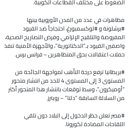
الضغوط على مختلف القطاعات الكوبية.
مظاهرات في عدد من المدن الأوروبية بينها
#برشلونة و #لوكسمبورغ، احتجاجاً ضد القيود
المفروضة والتلقيح الإلزامي وفرض التصاريح الصحية،
واصفين القيود بـ”الدكتاتورية”، والأجهزة الأمنية تنفذ
حملات اعتقالات بحق المتظاهرين – فرانس برس.
#بريطانيا ترفع درجة التأهب لمواجهة الجائحة من
المستوى 3 إلى المستوى 4 للحد من انتشار متحور
“أوميكرون”، وسط توقعات بانتشار هذا المتحور أكثر
من السلالة السابقة “دلتا” – رويترز.
#مصر تعلن حظر الدخول إلى البلاد دون تلقي
اللقاحات المضادة لكورونا.