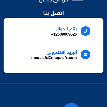
اتصل بنا
رقم الجوال
12509009826+
البريد الالكتروني
msqaisfx@msqaisfx.com