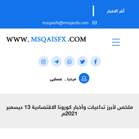
آخر الاخبار
msqaisfx@msqaisfx.com
مرحبا ,
حسابى
ملخص لأبرز تداعيات وأخبار كورونا الاقتصادية 13 ديسمبر
2021م