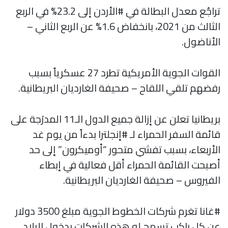
تراجُع معدل البطالة في #الأردن إلى 23.2% في الربع
الثالث من 2021، بانخفاض 1.6% عن الربع الثاني –
الأناضول.
القوات الجوية الأمريكية تطرد 27 عسكرياً بسبب
رفضهم تلقي اللقاح – صحيفة الغارديان البريطانية.
بريطانيا تعلن عن إزالة جميع الدول الـ11 المدرَجة على
قائمة السفر الحمراء لـ #إنجلترا بدءاً من يوم غد
الأربعاء، بسبب تفشي متحور “أوميكرون” إلى حد
أصبحت القائمة الحمراء أقل فعالية في إبطاء
الفيروس – صحيفة الغارديان البريطانية.
#غانا تغرم شركات الخطوط الجوية مبلغ 3500 دولار
عن كل راكب تسمح له هذه الشركات بدخول البلاد