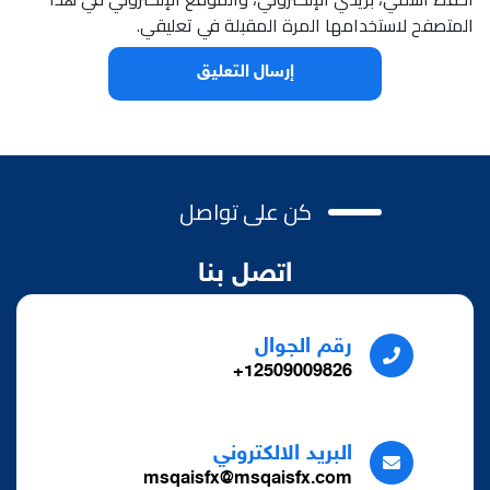
المتصفح لاستخدامها المرة المقبلة في تعليقي.
كن على تواصل
اتصل بنا
رقم الجوال
12509009826+
البريد الالكتروني
msqaisfx@msqaisfx.com