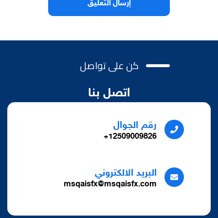
كن على تواصل
اتصل بنا
رقم الجوال
12509009826+
البريد الالكتروني
msqaisfx@msqaisfx.com