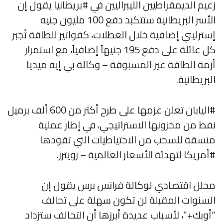
زعيم الديمقراطيين الليبراليين في #بريطانيا يقول إن
الأسر البريطانية ستتكبد دفع 100 مليون جنيه
إسترليني إضافية خلال العطلات، كفواتير للطاقة تُجبر
كل عائلة على دفع 195 جنيهاً إضافياً، مع استمرار
أزمة الطاقة غير المسبوقة – وكالة بي إيه ميديا
البريطانية.
#اليابان تعلن عزمها على طرح أكثر من 600 ألف برميل
نفط من مخزونها الاستراتيجي، في إطار عملية
منسقة للسحب من الاحتياطيات التي تقودها
#أمريكا لتهدئة الأسعار العالمية – رويترز.
محلل اقتصادي لوكالة فرانس برس يقول إن
السنوات المقبلة لن تكون سهلة على تحالف
“أوبك+”، لأسباب عديدة أبرزها أن التحالف ستزداد