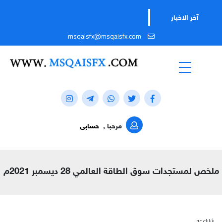
آخر الاخبار
msqaisfx@msqaisfx.com
مرحبا ,
حسابى
ملخص لمستجدات سوق الطاقة العالمي 28 ديسمبر 2021م
شارك عبر