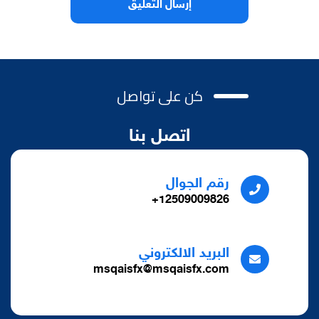
كن على تواصل
اتصل بنا
رقم الجوال
12509009826+
البريد الالكتروني
msqaisfx@msqaisfx.com