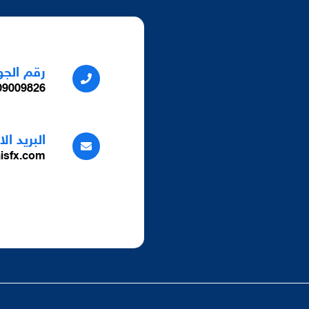
رقم الجو
9009826+
البريد ال
isfx.com