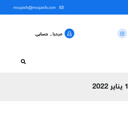
من خلال المعرّف: @MSQAISFX91
msqaisfx@msqaisfx.com
مرحبا ,
حسابى