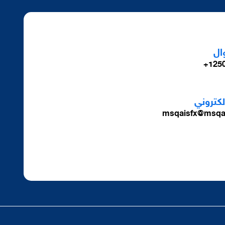
ال
1250
الكتروني
msqaisfx@msqa