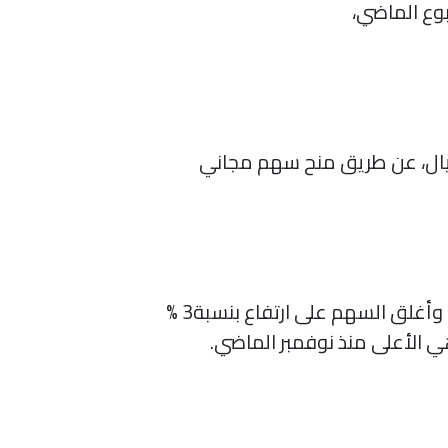
ى طلب البنك زيادة رأس ماله من 7.5 مليار ريال، إلى 10 مليارات ريال، عن طريق منح سهم مجاني
سجل سهم المصرف خلال جلسة أمس الأحد، أعلى سعر منذ الإدراج في السوق، عند 26.20 ريال، وأغلق السهم على ارتفاع بنسبة3 %