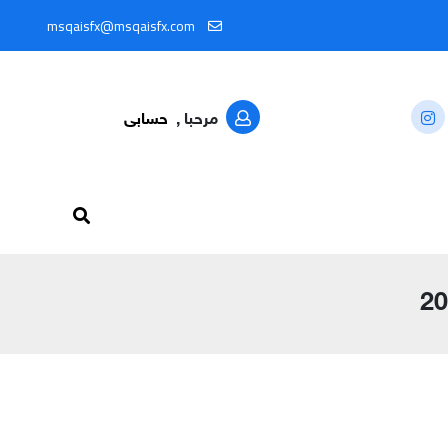
عرّف: @MSQAISFX91
msqaisfx@msqaisfx.com
مرحبا ,
حسابى