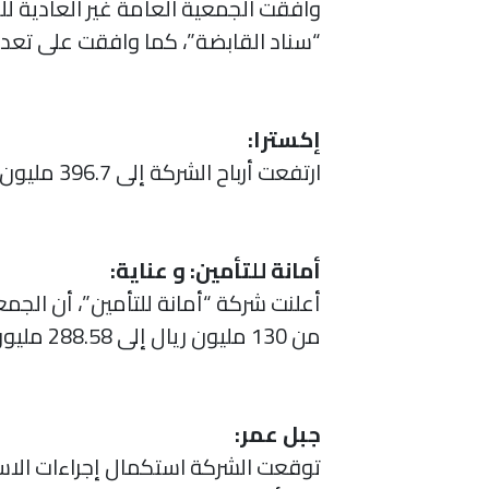
“سناد القابضة”، كما وافقت على تعديل المادة 3 المتعلقة 
إكسترا:
ارتفعت أرباح الشركة إلى 396.7 مليون ريال (+ 42 %) بنهاية عام 2021، وبلغت أرباح الربع الرابع 125.9 مليون ريال ( + 24 %).
أمانة للتأمين: و عناية:
أعلنت شركة “أمانة للتأمين”، أن الجم
من 130 مليون ريال إلى 288.58 مليون ريال، في حين رفضت عمومية عناية العرض المقدم من شركة “أمانة” بغرض الاندماج.
جبل عمر:
توقعت الشركة استكمال إجراءات الاس