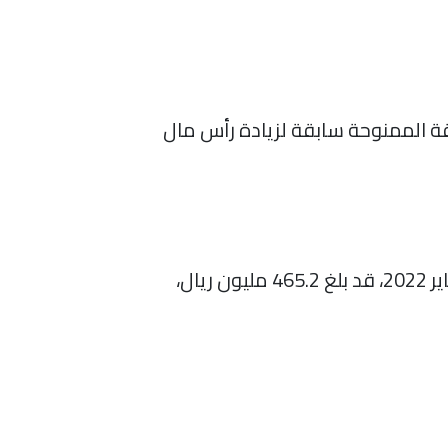
ة الممنوحة سابقة لزيادة رأس مال
أعلنت “تداول السعودية”، أن صافي مشتريات الأجانب المؤهلين خلال الأسبوع المنتهي في 6 يناير 2022، قد بلغ 465.2 مليون ريال،