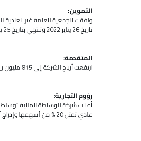
التموين:
وافقت الجمعية العامة غير العادية لل
تاريخ 26 يناير 2022 وتنتهي بتاريخ 25 يناير 2025، بينما رفضت تعديل أغراض الشركة.
المتقدمة:
ارتفعت أرباح الشركة إلى 815 مليون ريال (+ 37 %) بنهاية عام 2021، وبلغت أرباح الربع الرابع 161 مليونريال(- 10 %).
رؤوم التجارية:
أعلنت شركة الوساطة المالية “وساطة 
عادي تمثل 20 % من أسهمها وإدراج أسهمها في السوق الموازية.