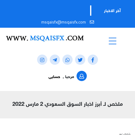
آخر الاخبار
msqaisfx@msqaisfx.com
مرحبا ,
حسابى
ملخص لـ أبرز اخبار السوق السعودي 2 مارس 2022
شارك عبر