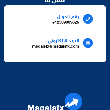
اتصل بنا
رقم الجوال
12509009826+
البريد الالكتروني
msqaisfx@msqaisfx.com