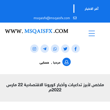
آخر الاخبار
msqaisfx@msqaisfx.com
مرحبا ,
حسابى
ملخص لأبرز تداعيات وأخبار كورونا الاقتصادية 22 مارس
2022م