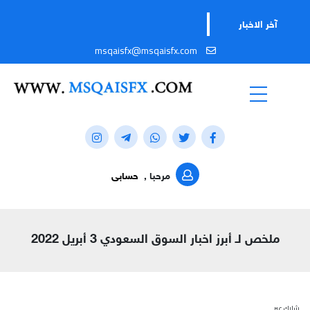
آخر الاخبار
msqaisfx@msqaisfx.com
مرحبا ,
حسابى
ملخص لـ أبرز اخبار السوق السعودي 3 أبريل 2022
شارك عبر