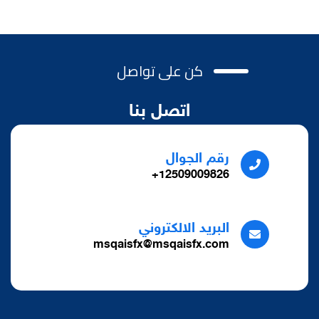
كن على تواصل
اتصل بنا
رقم الجوال
12509009826+
البريد الالكتروني
msqaisfx@msqaisfx.com