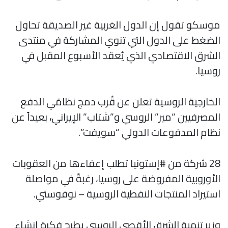
موسكو تقول إن الدول الغربية غير الصديقة تحاول
الضغط على الدول التي تنوي المشاركة في منتدى
الشرق الاقتصادي الذي يُعقد الأسبوع المقبل في
روسيا.
الخارجية الروسية تعلن عن قُرب دمج نظامَي الدفع
المصرفيين “مير” الروسي و”شتاب” الإيراني، بعيداً عن
نظام المدفوعات الدولي “سويفت”.
28 شركة من #إستونيا تطلب إعفاءها من العقوبات
الأوروبية المفروضة على روسيا، رغبةً في مواصلة
استيراد المنتجات النفطية الروسية – نوفوستي.
وزير تنمية الشرق الأقصى الروسي يطرح فكرة إنشاء