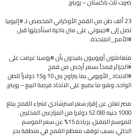
ضربت ثلث باكستان – رويترز.
23 ألف طن من القمح الأوكراني المخصص لـ #إثيوبيا
تصل إلى #جيبوتي على متن باخرة استأجرتها قبل
#الأمم_المتحدة.
متعاملون أوروبيون يفيدون بأن #روسيا عرضت على
#الجزائر قمحاً بسعر أرخص من قمح
#الاتحاد_الأوروبي بما يتراوح بين 10 و15 دولاراً للطن
الواحد، وهو ما يضيع على الاتحاد فرصة البيع – رويترز.
مصر تعلن عن إقرار سعر استرشادي لشراء القمح يبلغ
1000 جنيه (52.08 دولار) من المزارعين المحليين
للموسم المقبل، بزيادة 15% عن سعر الموسم
الحالي، بسبب توقف معظم القمح في منطقة بحر