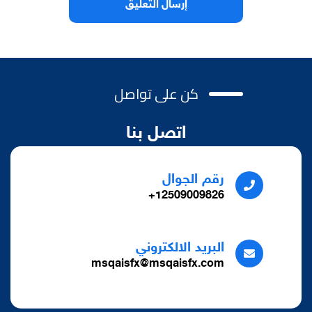
كن على تواصل
اتصل بنا
رقم الجوال
12509009826+
البريد الالكتروني
msqaisfx@msqaisfx.com