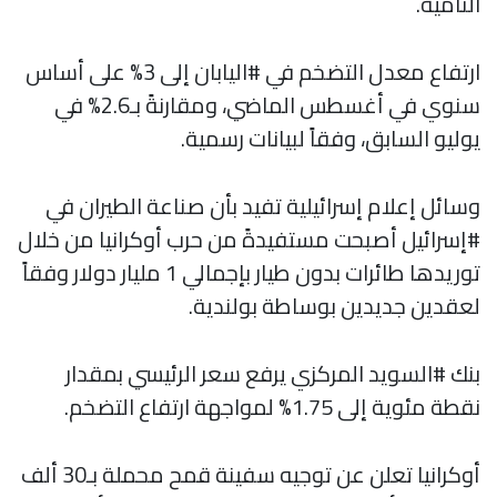
النامية.
ارتفاع معدل التضخم في #اليابان إلى 3% على أساس
سنوي في أغسطس الماضي، ومقارنةً بـ2.6% في
يوليو السابق، وفقاً لبيانات رسمية.
وسائل إعلام إسرائيلية تفيد بأن صناعة الطيران في
#إسرائيل أصبحت مستفيدةً من حرب أوكرانيا من خلال
توريدها طائرات بدون طيار بإجمالي 1 مليار دولار وفقاً
لعقدين جديدين بوساطة بولندية.
بنك #السويد المركزي يرفع سعر الرئيسي بمقدار
نقطة مئوية إلى 1.75% لمواجهة ارتفاع التضخم.
أوكرانيا تعلن عن توجيه سفينة قمح محملة بـ30 ألف