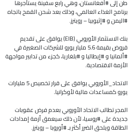
طن إلى #أفغانستان، وهي رابع سفينة يستأجرها
برنامج الغذاء العالمي، وذلك بعد شحن القمح باتجاه
#اليمن و #إثيوبيا – رويترز.
بنك الاستثمار الأوروبي (EIB) يوافق على تقديم
قروض بقيمة 5.6 مليار يورو للشركات الصغيرة في
#ألمانيا و #إيطاليا و #بلغاريا، كجزء من تدابير مواجهة
الأزمة الاقتصادية.
الاتحاد_الأوروبي يوافق على قرار تخصيص 5 مليارات
يورو كمساعدات مالية لأوكرانيا.
المجر تطالب الاتحاد الأوروبي بعدم فرض عقوبات
جديدة على #روسيا، لأن ذلك سيعمق أزمة إمدادات
الطاقة ويلحق الضرر أكثر بـ #أوروبا – رويترز.