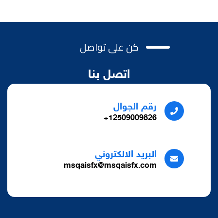
كن على تواصل
اتصل بنا
رقم الجوال
12509009826+
البريد الالكتروني
msqaisfx@msqaisfx.com