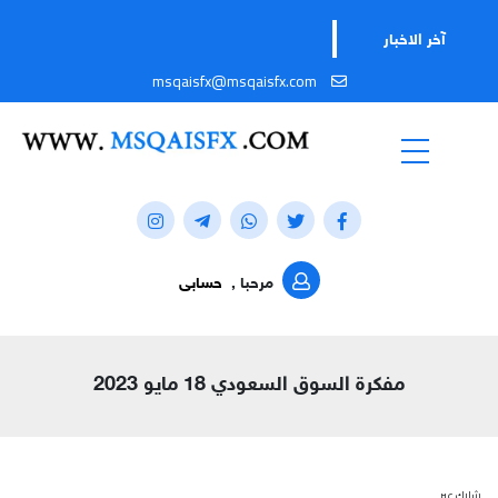
آخر الاخبار
msqaisfx@msqaisfx.com
مرحبا ,
حسابى
مفكرة السوق السعودي 18 مايو 2023
شارك عبر