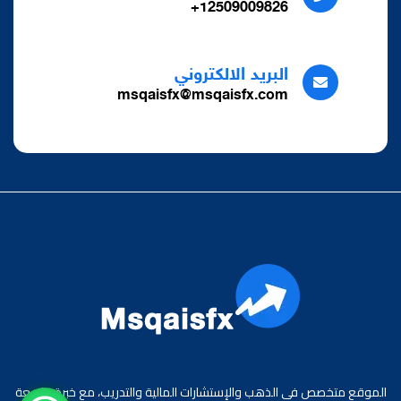
12509009826+
البريد الالكتروني
msqaisfx@msqaisfx.com
الموقع متخصص في الذهب والإستشارات المالية والتدريب، مع خبرة واسعة