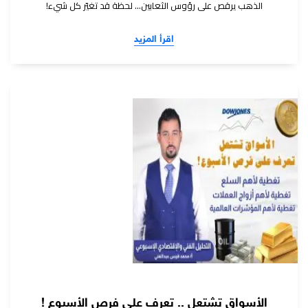
الذهب يرقص على رؤوس الثعابين… لحظة قد تغيّر كل شيء!
اقرأ المزيد
الأسواق تشتعل .. تعرف على فرص الأسبوع !