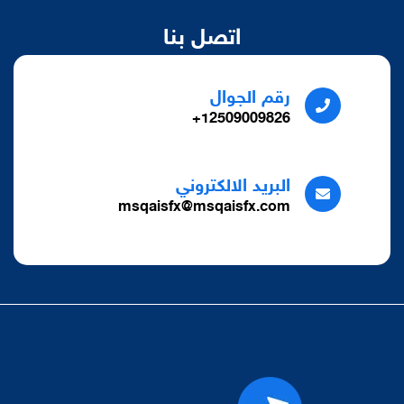
اتصل بنا
رقم الجوال
12509009826+
البريد الالكتروني
msqaisfx@msqaisfx.com