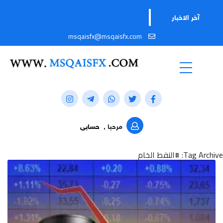
آخر الاخبار
msqaisfx@msqaisfx.com
مرحبا ,
حسابى
Tag Archive: #النفط الخام